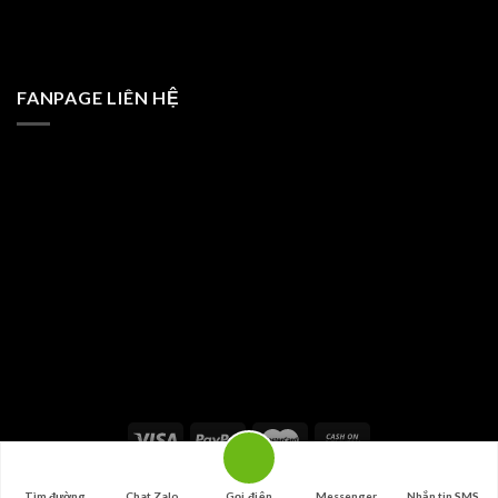
FANPAGE LIÊN HỆ
Copyright 2026 ©
congnghesmart.com
Tìm đường
Chat Zalo
Gọi điện
Messenger
Nhắn tin SMS