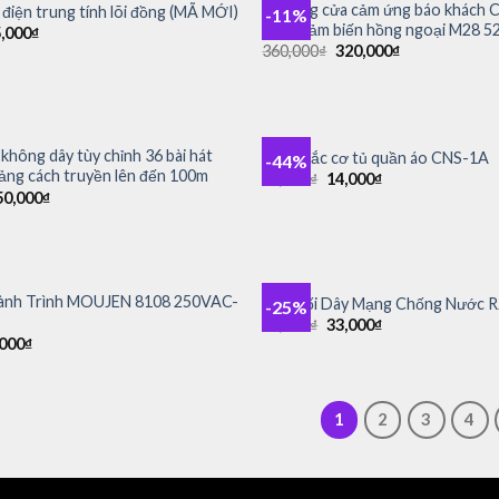
Chuông cửa cảm ứng báo khách 
điện trung tính lõi đồng (MÃ MỚI)
-11%
Add to
động cảm biến hồng ngoại M28 52
,000
₫
wishlist
Giá
Giá
360,000
₫
320,000
₫
gốc
hiện
là:
tại
360,000₫.
là:
320,000₫.
+
không dây tùy chỉnh 36 bài hát
Công tắc cơ tủ quần áo CNS-1A
-44%
Add to
ng cách truyền lên đến 100m
Giá
Giá
25,000
₫
14,000
₫
wishlist
gốc
hiện
á
Giá
50,000
₫
là:
tại
ốc
hiện
25,000₫.
là:
tại
14,000₫.
0,000₫.
là:
150,000₫.
+
ành Trình MOUJEN 8108 250VAC-
Đầu Nối Dây Mạng Chống Nước R
-25%
Add to
Giá
Giá
44,000
₫
33,000
₫
wishlist
gốc
hiện
Giá
,000
₫
là:
tại
c
hiện
44,000₫.
là:
tại
33,000₫.
000₫.
là:
28,000₫.
1
2
3
4