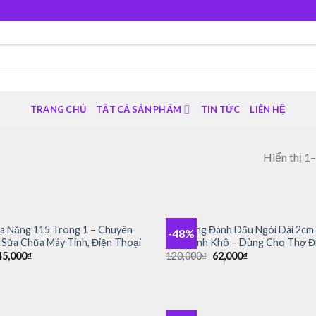
TRANG CHỦ
TẤT CẢ SẢN PHẨM
TIN TỨC
LIÊN HỆ
Hiển thị 1
+
Đa Năng 115 Trong 1 – Chuyên
Bút Lông Đánh Dấu Ngòi Dài 2c
-48%
Add to
Sửa Chữa Máy Tính, Điện Thoại
Và Nhanh Khô – Dùng Cho Thợ Đi
wishlist
á
Giá
Giá
Giá
45,000
₫
120,000
₫
62,000
₫
ốc
hiện
gốc
hiện
tại
là:
tại
9,000₫.
là:
120,000₫.
là:
145,000₫.
62,000₫.
+