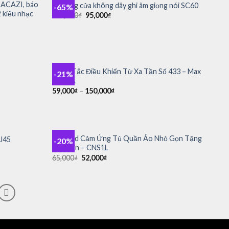
CACAZI, báo
Chuông cửa không dây ghi âm giọng nói SC60
-65%
Add to
Add to
 kiểu nhạc
Giá
Giá
275,000
₫
95,000
₫
wishlist
wishlist
gốc
hiện
là:
tại
275,000₫.
là:
95,000₫.
+
Công Tắc Điều Khiển Từ Xa Tần Số 433 – Max
-21%
Add to
Add to
tải 10A
wishlist
wishlist
59,000
₫
–
150,000
₫
+
Đèn Led Cảm Ứng Tủ Quần Áo Nhỏ Gọn Tặng
J45
-20%
Add to
Add to
Kèm Pin – CNS1L
wishlist
wishlist
Giá
Giá
65,000
₫
52,000
₫
gốc
hiện
là:
tại
65,000₫.
là:
52,000₫.