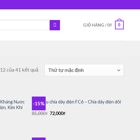
0
GIỎ HÀNG /
0
₫
–12 của 41 kết quả
+
m Kháng Nước
Cầu đấu chia dây điện FC6 – Chia dây điện đôi
-15%
Add to
Add to
ện, Kim Khí
1 ra 6
wishlist
wishlist
Giá
Giá
85,000
₫
72,000
₫
gốc
hiện
là:
tại
85,000₫.
là:
72,000₫.
+