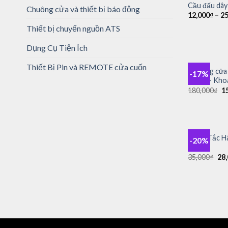
Cầu đấu dây 
Chuông cửa và thiết bị báo động
12,000
₫
–
25
Thiết bị chuyển nguồn ATS
Dụng Cụ Tiện Ích
+
Thiết Bị Pin và REMOTE cửa cuốn
Chuông cửa 
-17%
AH20 – Khoả
Gi
180,000
₫
1
g
là:
18
+
Công Tắc H
-20%
5A
Giá
35,000
₫
28
gố
là:
35,