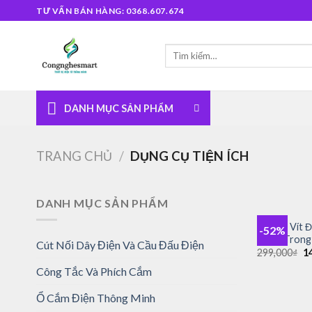
Skip
TƯ VẤN BÁN HÀNG: 0368.607.674
to
content
Tìm
kiếm:
DANH MỤC SẢN PHẨM
TRANG CHỦ
/
DỤNG CỤ TIỆN ÍCH
+
DANH MỤC SẢN PHẨM
Bộ Tua Vít 
-52%
Dụng Trong 
Cút Nối Dây Điện Và Cầu Đấu Điện
Gi
299,000
₫
1
g
Công Tắc Và Phích Cắm
là:
29
+
Ổ Cắm Điện Thông Minh