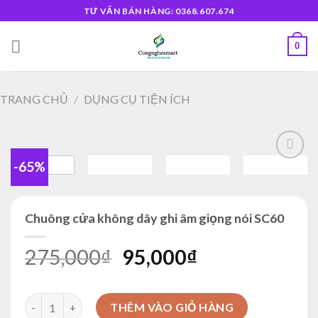
Skip
TƯ VẤN BÁN HÀNG: 0368.607.674
to
content
0
TRANG CHỦ
/
DỤNG CỤ TIỆN ÍCH
-65%
Add to
wishlist
Chuông cửa không dây ghi âm giọng nói SC60
Giá
Giá
275,000
₫
95,000
₫
gốc
hiện
là:
tại
Chuông cửa không dây ghi âm giọng nói SC60 số lượng
THÊM VÀO GIỎ HÀNG
275,000₫.
là: