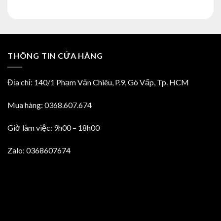
là:
tại
45,000₫.
là:
35,000₫.
THÔNG TIN CỬA HÀNG
Địa chỉ: 140/1 Phạm Văn Chiêu, P.9, Gò Vấp, Tp. HCM
Mua hàng: 0368.607.674
Giờ làm việc: 9h00 – 18h00
Zalo: 0368607674