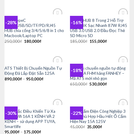
HUB TypeC
USB-C HUB 8 Trong 2 Hỗ Trợ
-28%
-16%
Add to
Add to
HDMI/USB/SD/TF/PD/RJ45
HDMI 4K Sạc Nhanh 87W RJ45
wishlist
wishlist
HUB chia cổng 3/4/5/6/8 in 1 cho
USB 3.0 USB 2.0 Đầu Đọc Thẻ
Macbook/Laptop PC
SD Micro SD
Giá
Giá
Giá
Giá
250,000
₫
180,000
₫
185,000
₫
155,000
₫
gốc
hiện
gốc
hiện
là:
tại
là:
tại
250,000₫.
là:
185,000₫.
là:
180,000₫.
155,000₫.
ATS Thiết Bị Chuyển Nguồn Tự
Thiết bị chuyển nguồn tự động
-18%
Add to
Add to
Động Đã Lắp Đặt Sẵn 125A
ATS 63A FHM hãng FANHEY –
wishlist
wishlist
Mã ATS mới nhỏ gọn
890,000
₫
–
950,000
₫
Giá
Giá
650,000
₫
530,000
₫
gốc
hiện
là:
tại
650,000₫.
là:
530,000₫.
Công Tắc Điều Khiển Từ Xa
Phích Cắm Điện Công Nghiệp 3
-30%
-22%
Add to
Add to
Bằng Wifi 16A 1 KÊNH VÀ 2
Chân Phù Hợp Hầu Hết Ổ Cắm
wishlist
wishlist
KÊNH – sử dụng APP TUYA,
Hiện Nay 15A 125V
Smartlife
Giá
Giá
45,000
₫
35,000
₫
gốc
hiện
95,000
₫
–
175,000
₫