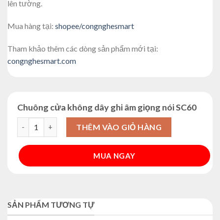
lên tường.
Mua hàng tại:
shopee/congnghesmart
Tham khảo thêm các dòng sản phẩm mới tại:
congnghesmart.com
Chuông cửa không dây ghi âm giọng nói SC60
Chuông cửa không dây ghi âm giọng nói SC60 số lượng
THÊM VÀO GIỎ HÀNG
MUA NGAY
Alternative:
SẢN PHẨM TƯƠNG TỰ