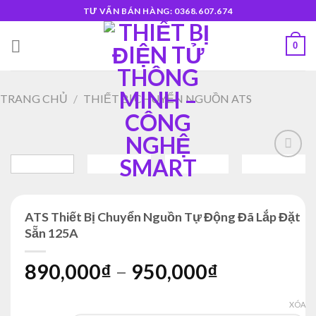
Skip
TƯ VẤN BÁN HÀNG: 0368.607.674
to
content
0
TRANG CHỦ
/
THIẾT BỊ CHUYỂN NGUỒN ATS
Add to
wishlist
ATS Thiết Bị Chuyển Nguồn Tự Động Đã Lắp Đặt
Sẵn 125A
890,000
₫
–
950,000
₫
XÓA