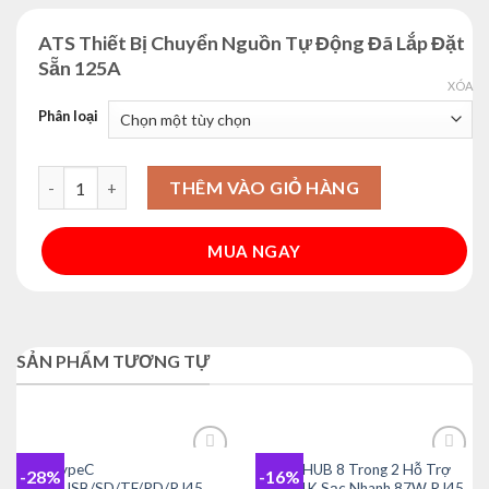
ATS Thiết Bị Chuyển Nguồn Tự Động Đã Lắp Đặt
Sẵn 125A
XÓA
Phân loại
ATS Thiết Bị Chuyển Nguồn Tự Động Đã Lắp Đặt Sẵn 125A số
THÊM VÀO GIỎ HÀNG
MUA NGAY
Alternative:
SẢN PHẨM TƯƠNG TỰ
HUB TypeC
USB-C HUB 8 Trong 2 Hỗ Trợ
-28%
-16%
Add to
Add to
HDMI/USB/SD/TF/PD/RJ45
HDMI 4K Sạc Nhanh 87W RJ45