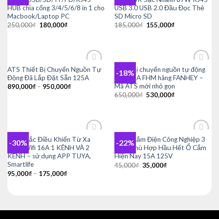
wishlist
wishlist
HUB chia cổng 3/4/5/6/8 in 1 cho
USB 3.0 USB 2.0 Đầu Đọc Thẻ
Macbook/Laptop PC
SD Micro SD
Giá
Giá
Giá
Giá
250,000
₫
180,000
₫
185,000
₫
155,000
₫
gốc
hiện
gốc
hiện
là:
tại
là:
tại
250,000₫.
là:
185,000₫.
là:
180,000₫.
155,000₫.
ATS Thiết Bị Chuyển Nguồn Tự
Thiết bị chuyển nguồn tự động
-18%
Add to
Add to
Động Đã Lắp Đặt Sẵn 125A
ATS 63A FHM hãng FANHEY –
wishlist
wishlist
Mã ATS mới nhỏ gọn
890,000
₫
–
950,000
₫
Giá
Giá
650,000
₫
530,000
₫
gốc
hiện
là:
tại
650,000₫.
là:
530,000₫.
Công Tắc Điều Khiển Từ Xa
Phích Cắm Điện Công Nghiệp 3
-30%
-22%
Add to
Add to
Bằng Wifi 16A 1 KÊNH VÀ 2
Chân Phù Hợp Hầu Hết Ổ Cắm
wishlist
wishlist
KÊNH – sử dụng APP TUYA,
Hiện Nay 15A 125V
Smartlife
Giá
Giá
45,000
₫
35,000
₫
gốc
hiện
95,000
₫
–
175,000
₫
là:
tại
45,000₫.
là:
35,000₫.