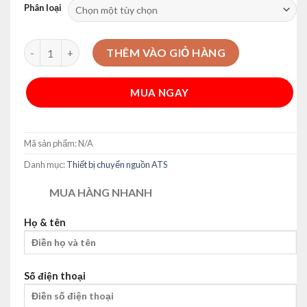
Phân loại
ATS Thiết Bị Chuyển Nguồn Tự Động Đã Lắp Đặt Sẵn 125A số
THÊM VÀO GIỎ HÀNG
MUA NGAY
Alternative:
Mã sản phẩm:
N/A
Danh mục:
Thiết bị chuyển nguồn ATS
MUA HÀNG NHANH
Họ & tên
Số điện thoại