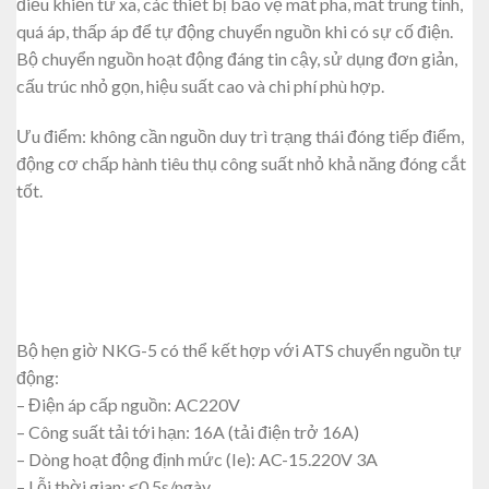
điều khiển từ xa, các thiết bị bảo vệ mất pha, mất trung tính,
quá áp, thấp áp để tự động chuyển nguồn khi có sự cố điện.
Bộ chuyển nguồn hoạt động đáng tin cậy, sử dụng đơn giản,
cấu trúc nhỏ gọn, hiệu suất cao và chi phí phù hợp.
Ưu điểm: không cần nguồn duy trì trạng thái đóng tiếp điểm,
động cơ chấp hành tiêu thụ công suất nhỏ khả năng đóng cắt
tốt.
Bộ hẹn giờ NKG-5 có thể kết hợp với ATS chuyển nguồn tự
động:
– Điện áp cấp nguồn: AC220V
– Công suất tải tới hạn: 16A (tải điện trở 16A)
– Dòng hoạt động định mức (Ie): AC-15.220V 3A
– Lỗi thời gian: ≤0.5s/ngày