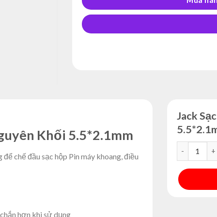
Jack Sạ
5.5*2.1
guyên Khối 5.5*2.1mm
Jack Sạc DC
 để chế đầu sạc hộp Pin máy khoang, điều
Alternative:
 chắn hơn khi sử dụng