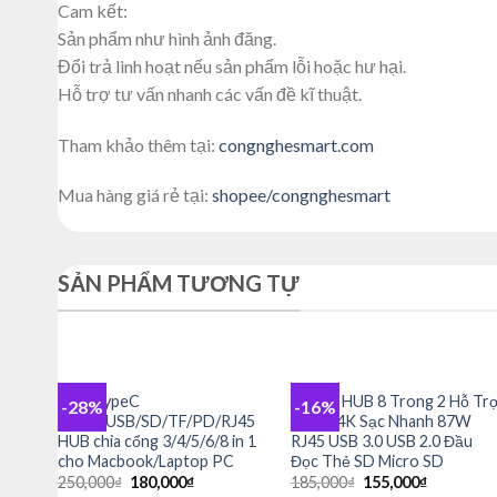
Cam kết:
Sản phẩm như hình ảnh đăng.
Đổi trả linh hoạt nếu sản phẩm lỗi hoặc hư hại.
Hỗ trợ tư vấn nhanh các vấn đề kĩ thuật.
Tham khảo thêm tại:
congnghesmart.com
Mua hàng giá rẻ tại:
shopee/congnghesmart
SẢN PHẨM TƯƠNG TỰ
+
+
HUB TypeC
USB-C HUB 8 Trong 2 Hỗ Tr
-28%
-16%
Add to
Add to
HDMI/USB/SD/TF/PD/RJ45
HDMI 4K Sạc Nhanh 87W
wishlist
wishlist
HUB chia cổng 3/4/5/6/8 in 1
RJ45 USB 3.0 USB 2.0 Đầu
cho Macbook/Laptop PC
Đọc Thẻ SD Micro SD
Giá
Giá
Giá
Giá
250,000
₫
180,000
₫
185,000
₫
155,000
₫
gốc
hiện
gốc
hiện