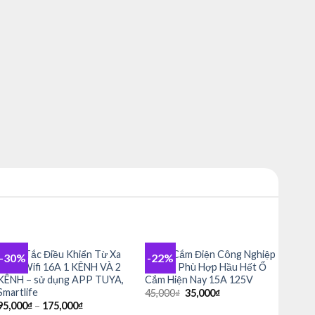
+
+
Công Tắc Điều Khiển Từ Xa
Phích Cắm Điện Công Nghiệp
-30%
-22%
Add to
Add to
Bằng Wifi 16A 1 KÊNH VÀ 2
3 Chân Phù Hợp Hầu Hết Ổ
wishlist
wishlist
KÊNH – sử dụng APP TUYA,
Cắm Hiện Nay 15A 125V
Smartlife
Giá
Giá
45,000
₫
35,000
₫
gốc
hiện
95,000
₫
–
175,000
₫
là:
tại