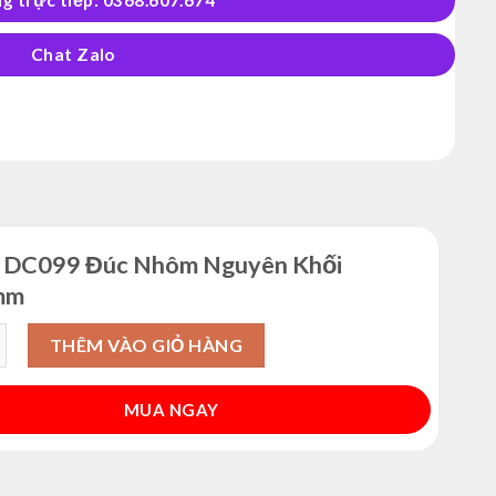
Chat Zalo
c DC099 Đúc Nhôm Nguyên Khối
mm
099 Đúc Nhôm Nguyên Khối 5.5*2.1mm số lượng
THÊM VÀO GIỎ HÀNG
MUA NGAY