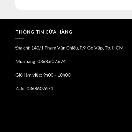
là:
tại
là:
tại
250,000₫.
là:
185,000₫.
là:
180,000₫.
155,000₫.
THÔNG TIN CỬA HÀNG
Địa chỉ: 140/1 Phạm Văn Chiêu, P.9, Gò Vấp, Tp. HCM
Mua hàng: 0368.607.674
Giờ làm việc: 9h00 – 18h00
Zalo: 0368607674