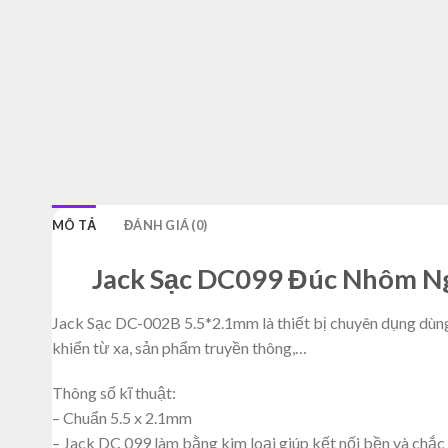
MÔ TẢ
ĐÁNH GIÁ (0)
Jack Sạc DC099 Đúc Nhôm N
Jack Sạc DC-002B 5.5*2.1mm là thiết bị chuyên dụng dùng
khiển từ xa, sản phẩm truyền thông,…
Thông số kĩ thuật:
– Chuẩn 5.5 x 2.1mm
– Jack DC 099 làm bằng kim loại giúp kết nối bền và chắc