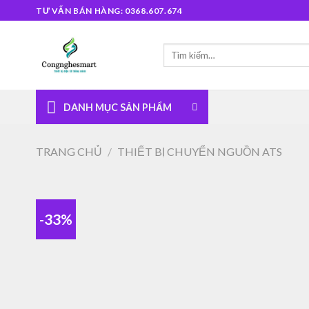
Skip
TƯ VẤN BÁN HÀNG: 0368.607.674
to
content
Tìm
kiếm:
DANH MỤC SẢN PHẨM
TRANG CHỦ
/
THIẾT BỊ CHUYỂN NGUỒN ATS
-33%