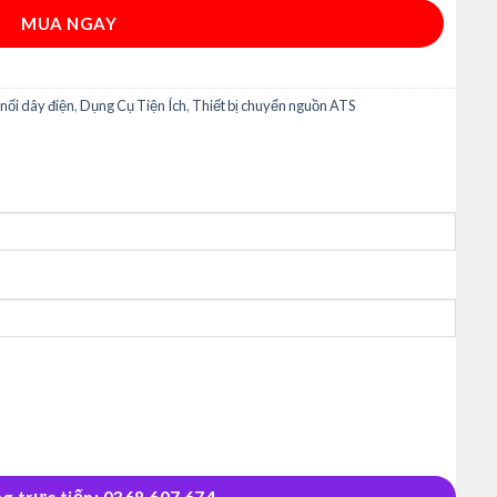
MUA NGAY
 nối dây điện
,
Dụng Cụ Tiện Ích
,
Thiết bị chuyển nguồn ATS
g trực tiếp: 0368.607.674