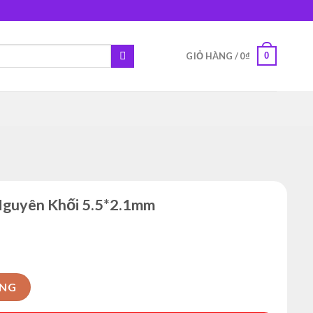
0
GIỎ HÀNG /
0
₫
guyên Khối 5.5*2.1mm
.5*2.1mm số lượng
ÀNG