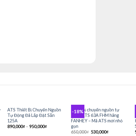
+
+
ợ
ATS Thiết Bị Chuyển Nguồn
Thiết bị chuyển nguồn tự
-18%
Add to
Add to
Tự Động Đã Lắp Đặt Sẵn
động ATS 63A FHM hãng
wishlist
wishlist
125A
FANHEY – Mã ATS mới nhỏ
gọn
890,000
₫
–
950,000
₫
Giá
Giá
650,000
₫
530,000
₫
gốc
hiện