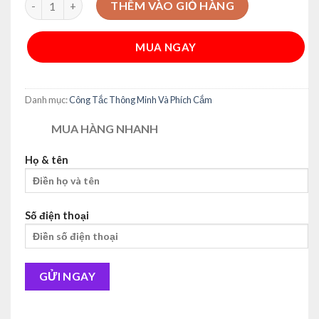
THÊM VÀO GIỎ HÀNG
35,000₫.
là:
25,000₫.
MUA NGAY
Alternative:
Danh mục:
Công Tắc Thông Minh Và Phích Cắm
MUA HÀNG NHANH
Họ & tên
Số điện thoại
Alternative: