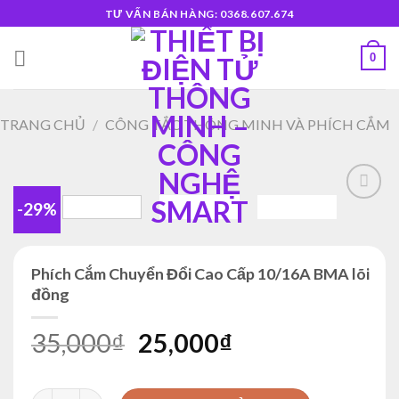
Skip
TƯ VẤN BÁN HÀNG: 0368.607.674
to
content
0
TRANG CHỦ
/
CÔNG TẮC THÔNG MINH VÀ PHÍCH CẮM
-29%
Add to
wishlist
Phích Cắm Chuyển Đổi Cao Cấp 10/16A BMA lõi
đồng
Giá
Giá
35,000
₫
25,000
₫
gốc
hiện
là:
tại
Phích Cắm Chuyển Đổi Cao Cấp 10/16A BMA lõi đồng số lượn