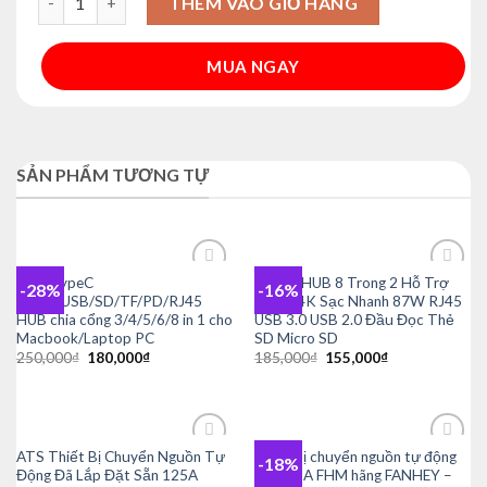
THÊM VÀO GIỎ HÀNG
MUA NGAY
Alternative:
SẢN PHẨM TƯƠNG TỰ
HUB TypeC
USB-C HUB 8 Trong 2 Hỗ Trợ
-28%
-16%
Add to
Add to
HDMI/USB/SD/TF/PD/RJ45
HDMI 4K Sạc Nhanh 87W RJ45
wishlist
wishlist
HUB chia cổng 3/4/5/6/8 in 1 cho
USB 3.0 USB 2.0 Đầu Đọc Thẻ
Macbook/Laptop PC
SD Micro SD
Giá
Giá
Giá
Giá
250,000
₫
180,000
₫
185,000
₫
155,000
₫
gốc
hiện
gốc
hiện
là:
tại
là:
tại
250,000₫.
là:
185,000₫.
là:
180,000₫.
155,000₫.
ATS Thiết Bị Chuyển Nguồn Tự
Thiết bị chuyển nguồn tự động
-18%
Add to
Add to
Động Đã Lắp Đặt Sẵn 125A
ATS 63A FHM hãng FANHEY –
wishlist
wishlist