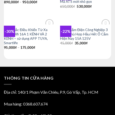
Mã ATS mới nhỏ gọn
890,000
₫
–
950,000
₫
Giá
Giá
650,000
₫
530,000
₫
gốc
hiện
là:
tại
650,000₫.
là:
530,000₫.
Công Tắc Điều Khiển Từ Xa
Phích Cắm Điện Công Nghiệp 3
-30%
-22%
Add to
Add to
Bằng Wifi 16A 1 KÊNH VÀ 2
Chân Phù Hợp Hầu Hết Ổ Cắm
wishlist
wishlist
KÊNH – sử dụng APP TUYA,
Hiện Nay 15A 125V
Smartlife
Giá
Giá
45,000
₫
35,000
₫
gốc
hiện
95,000
₫
–
175,000
₫
là:
tại
45,000₫.
là:
35,000₫.
THÔNG TIN CỬA HÀNG
Địa chỉ: 140/1 Phạm Văn Chiêu, P.9, Gò Vấp, Tp. HCM
Mua hàng: 0368.607.674