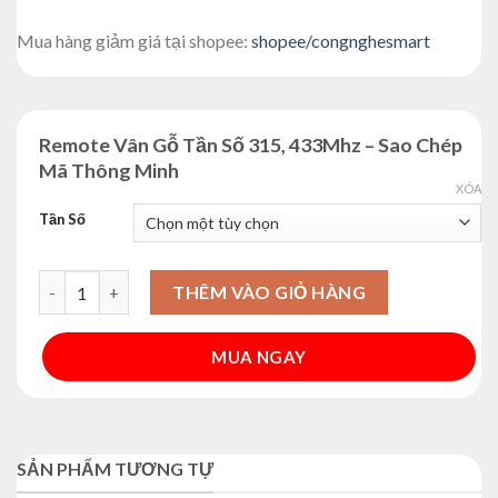
Mua hàng giảm giá tại shopee:
shopee/congnghesmart
Remote Vân Gỗ Tần Số 315, 433Mhz – Sao Chép
Mã Thông Minh
XÓA
Tần Số
Remote Vân Gỗ Tần Số 315, 433Mhz - Sao Chép Mã Thông Mi
THÊM VÀO GIỎ HÀNG
MUA NGAY
Alternative:
SẢN PHẨM TƯƠNG TỰ