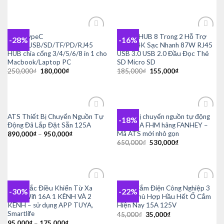
HUB TypeC
USB-C HUB 8 Trong 2 Hỗ Trợ
-28%
-16%
Add to
Add to
HDMI/USB/SD/TF/PD/RJ45
HDMI 4K Sạc Nhanh 87W RJ45
wishlist
wishlist
HUB chia cổng 3/4/5/6/8 in 1 cho
USB 3.0 USB 2.0 Đầu Đọc Thẻ
Macbook/Laptop PC
SD Micro SD
Giá
Giá
Giá
Giá
250,000
₫
180,000
₫
185,000
₫
155,000
₫
gốc
hiện
gốc
hiện
là:
tại
là:
tại
250,000₫.
là:
185,000₫.
là:
180,000₫.
155,000₫.
ATS Thiết Bị Chuyển Nguồn Tự
Thiết bị chuyển nguồn tự động
-18%
Add to
Add to
Động Đã Lắp Đặt Sẵn 125A
ATS 63A FHM hãng FANHEY –
wishlist
wishlist
Mã ATS mới nhỏ gọn
890,000
₫
–
950,000
₫
Giá
Giá
650,000
₫
530,000
₫
gốc
hiện
là:
tại
650,000₫.
là:
530,000₫.
Công Tắc Điều Khiển Từ Xa
Phích Cắm Điện Công Nghiệp 3
-30%
-22%
Add to
Add to
Bằng Wifi 16A 1 KÊNH VÀ 2
Chân Phù Hợp Hầu Hết Ổ Cắm
wishlist
wishlist
KÊNH – sử dụng APP TUYA,
Hiện Nay 15A 125V
Smartlife
Giá
Giá
45,000
₫
35,000
₫
gốc
hiện
95,000
₫
–
175,000
₫