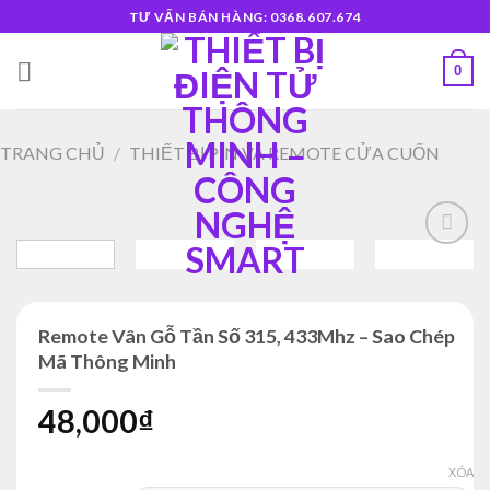
Skip
TƯ VẤN BÁN HÀNG: 0368.607.674
to
content
0
TRANG CHỦ
/
THIẾT BỊ PIN VÀ REMOTE CỬA CUỐN
Add to
wishlist
Remote Vân Gỗ Tần Số 315, 433Mhz – Sao Chép
Mã Thông Minh
48,000
₫
XÓA