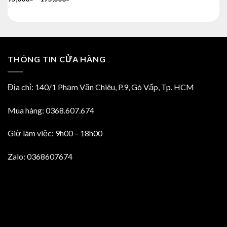
là:
tại
45,000₫.
là:
35,000₫.
THÔNG TIN CỬA HÀNG
Địa chỉ: 140/1 Phạm Văn Chiêu, P.9, Gò Vấp, Tp. HCM
Mua hàng: 0368.607.674
Giờ làm việc: 9h00 – 18h00
Zalo: 0368607674