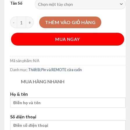
Tần Số
Remote Vân Gỗ Tần Số 315, 433Mhz - Sao Chép Mã Thông Mi
THÊM VÀO GIỎ HÀNG
MUA NGAY
Alternative:
Mã sản phẩm:
N/A
Danh mục:
Thiết Bị Pin và REMOTE cửa cuốn
MUA HÀNG NHANH
Họ & tên
Số điện thoại