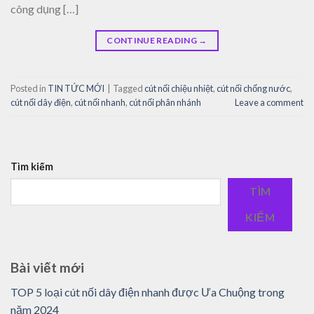
công dụng […]
CONTINUE READING
→
Posted in
TIN TỨC MỚI
|
Tagged
cút nối chiệu nhiệt
,
cút nối chống nước
,
cút nối dây điện
,
cút nối nhanh
,
cút nối phân nhánh
Leave a comment
Tìm kiếm
TÌM
KIẾM
Bài viết mới
TOP 5 loại cút nối dây điện nhanh được Ưa Chuộng trong
năm 2024