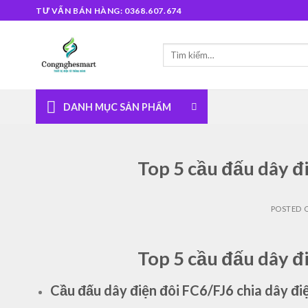
Skip
TƯ VẤN BÁN HÀNG: 0368.607.674
to
content
Tìm
kiếm:
DANH MỤC SẢN PHẨM
Top 5 cầu đấu dây 
POSTED 
Top 5 cầu đấu dây 
Cầu đấu dây điện đôi FC6/FJ6 chia dây điệ